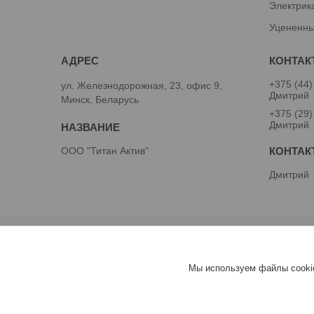
Электрик
Уцененны
+375 (44)
ул. Железнодорожная, 23, офис 9,
Дмитрий
Минск, Беларусь
+375 (29)
Дмитрий
ООО "Титан Актив"
Дмитрий
Мы используем файлы cookie