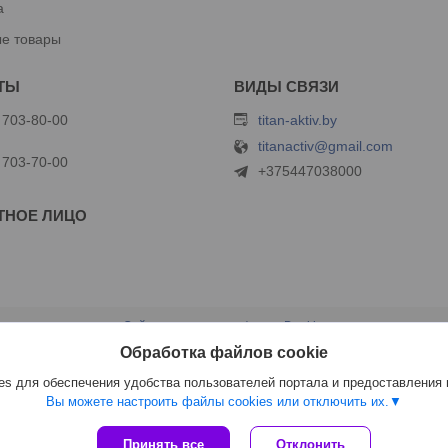
а
е товары
 703-80-00
titan-aktiv.by
titanactiv@gmail.com
 703-70-00
+375447038000
Сайт создан на платформе Deal.by
Политика обработки файлов cookies
Обработка файлов cookie
ООО "Титан Актив" |
Пожаловаться на контент
Select Language
▼
s для обеспечения удобства пользователей портала и предоставления
Вы можете настроить файлы cookies или отключить их.
Принять все
Отклонить