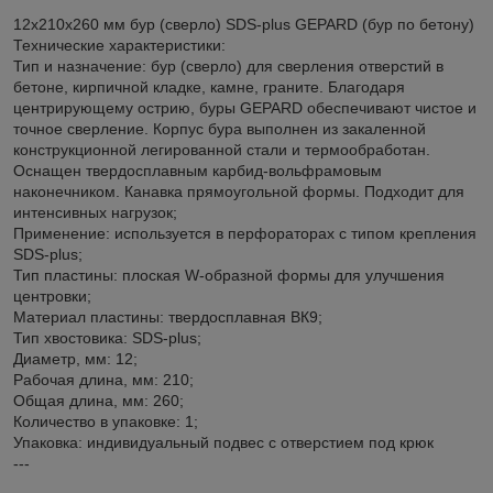
12х210х260 мм бур (сверло) SDS-plus GEPARD (бур по бетону)
Технические характеристики:
Тип и назначение: бур (сверло) для сверления отверстий в
бетоне, кирпичной кладке, камне, граните. Благодаря
центрирующему острию, буры GEPARD обеспечивают чистое и
точное сверление. Корпус бура выполнен из закаленной
конструкционной легированной стали и термообработан.
Оснащен твердосплавным карбид-вольфрамовым
наконечником. Канавка прямоугольной формы. Подходит для
интенсивных нагрузок;
Применение: используется в перфораторах с типом крепления
SDS-plus;
Тип пластины: плоская W-образной формы для улучшения
центровки;
Материал пластины: твердосплавная ВК9;
Тип хвостовика: SDS-plus;
Диаметр, мм: 12;
Рабочая длина, мм: 210;
Общая длина, мм: 260;
Количество в упаковке: 1;
Упаковка: индивидуальный подвес с отверстием под крюк
---