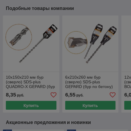
Подобные товары компании
10х150х210 мм бур
6х210х260 мм бур
12
(сверло) SDS-plus
(сверло) SDS-plus
(св
QUADRO-X GEPARD (бур
GEPARD (бур по бетону)
ВОЛ
по бетону, крестовая
8,35
6,55
6,
руб.
руб.
пластина)
Купить
Купить
Акционные предложения и новинки