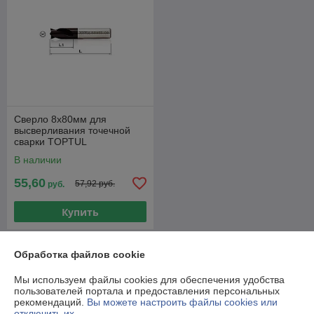
Сверло 8х80мм для
высверливания точечной
сварки TOPTUL
В наличии
55,60
57,92 руб.
руб.
Купить
О нас
Обработка файлов cookie
Мы используем файлы cookies для обеспечения удобства
100% положительных из 20 отзывов за год
пользователей портала и предоставления персональных
рекомендаций.
Вы можете настроить файлы cookies или
Работает с 25.01.2017
отключить их.