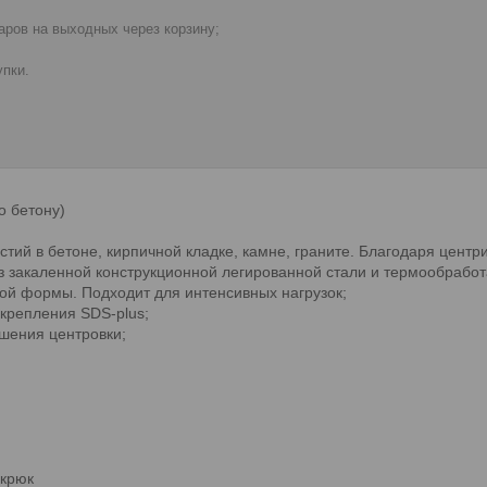
ров на выходных через корзину;
пки.
о бетону)
ерстий в бетоне, кирпичной кладке, камне, граните. Благодаря ц
из закаленной конструкционной легированной стали и термообраб
й формы. Подходит для интенсивных нагрузок;
крепления SDS-plus;
шения центровки;
 крюк