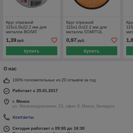
Круг отрезной
Круг отрезной
Кру
115х1.0x22.2 мм для
115х1.0x22.2 мм для
115
металла ВОЛАТ
металла STARTUL
ме
STANDART
мет
1,39
0,97
1,
руб.
руб.
Купить
Купить
О нас
100% положительных из 20 отзывов за год
Работает с 25.01.2017
г. Минск
ул. Железнодорожная, 23, офис 9, Минск, Беларусь
Контакты
Сегодня работает с 09:00 до 16:30