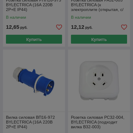
Розетка силовая РПП16-973
Розетка силовая РА32-005
BYLECTRICA (16А 220В
BYLECTRICA (к
2P+E IP44)
электроплите (открытая, с/
з), подходит вилка В32-003)
В наличии
В наличии
12,65
12,12
руб.
руб.
Купить
Купить
Вилка силовая ВП16-972
Розетка силовая РС32-004,
BYLECTRICA (16А 220В
BYLECTRICA (подходит
2P+E IP44)
вилка В32-003)