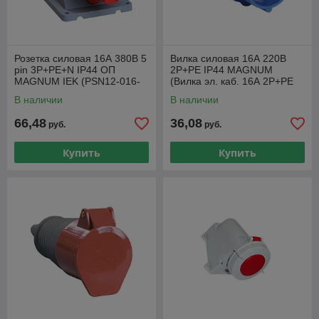
Розетка силовая 16А 380В 5
Вилка силовая 16А 220В
pin 3P+PE+N IP44 ОП
2P+PE IP44 MAGNUM
MAGNUM IEK (PSN12-016-
(Вилка эл. каб. 16А 2P+PE
5)
220В IP44 ССИ-013 ИЭК
В наличии
В наличии
PSN01-016-3
66,48
36,08
руб.
руб.
Купить
Купить