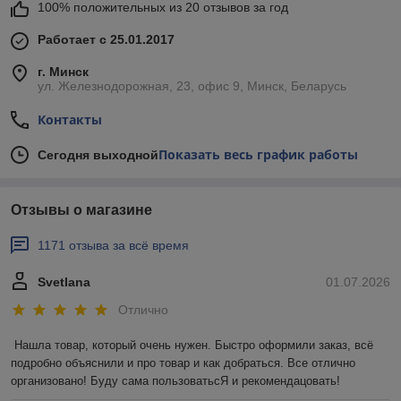
100% положительных из 20 отзывов за год
силовые вилки, розетки
Работает с 25.01.2017
Чтобы купить аккумуляторы, монтажное оборудование,
удлинители, вилки, розетки в нашем интернет-магазине,
г. Минск
сделайте заказ через корзину или свяжитесь с нашими
ул. Железнодорожная, 23, офис 9, Минск, Беларусь
менеджерами по телефонам.
Контакты
Показать весь график работы
Сегодня выходной
Отзывы о магазине
1171 отзыва за всё время
Svetlana
01.07.2026
Отлично
Нашла товар, который очень нужен. Быстро оформили заказ, всё 
подробно объяснили и про товар и как добраться. Все отлично 
организовано! Буду сама пользоватьсЯ и рекомендацовать!