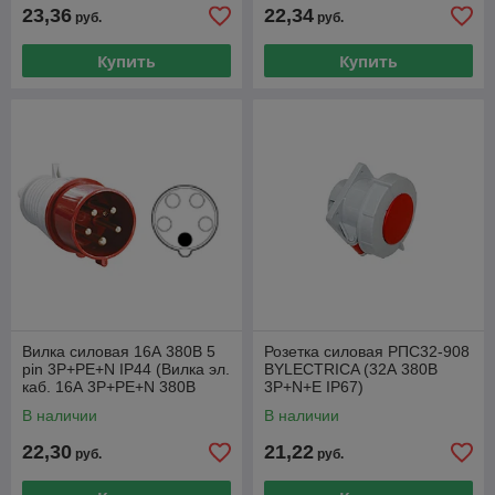
23,36
22,34
руб.
руб.
Купить
Купить
Вилка силовая 16А 380В 5
Розетка силовая РПС32-908
pin 3P+PE+N IP44 (Вилка эл.
BYLECTRICA (32А 380В
каб. 16А 3P+PE+N 380В
3P+N+E IP67)
IP44 ССИ-015 ИЭК PSR02-
В наличии
В наличии
01
22,30
21,22
руб.
руб.