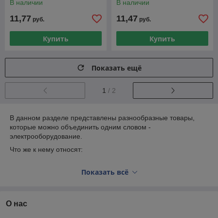
В наличии
В наличии
11,77
11,47
руб.
руб.
Купить
Купить
Показать ещё
1
/ 2
В данном разделе представлены разнообразные товары,
которые можно объединить одним словом -
электрооборудование.
Что же к нему относят:
батареи и аккумуляторы, в том числе зарядные
Показать всё
устройства для аккумуляторов
монтажное оборудование: провода, кабели,
электроизоляторы
О нас
комплектующие для электрики - контроллеры для
светодиодных лент, удлинители электрические