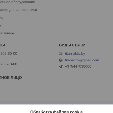
енное оборудование
ание для автосервиса
ка
а
е товары
 703-80-00
titan-aktiv.by
titanactiv@gmail.com
 703-70-00
+375447038000
Сайт создан на платформе Deal.by
Политика обработки файлов cookies
Обработка файлов cookie