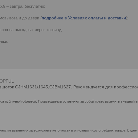
.9 – завтра, бесплатно;
мовывоза и до двери (
подробнее в Условиях оплаты и доставки
);
ров на выходных через корзину;
пки.
TOPTUL
ещоток CJHM1631/1645,CJBM1627. Рекомендуется для профессион
ся публичной офертой. Производители оставляют за собой право изменять внешний ви
иносим извинения за возможные неточности в описании и фотографиях товара. Будем