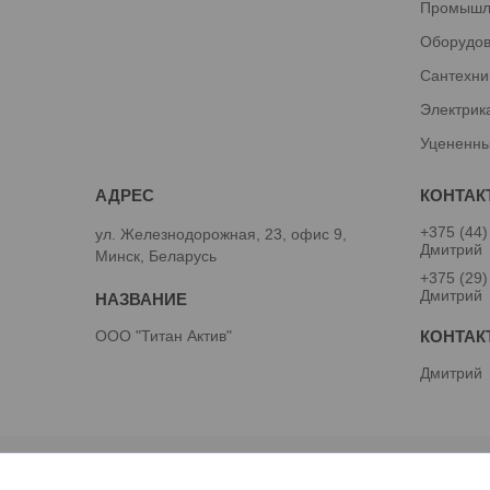
Промышл
Оборудов
Сантехни
Электрик
Уцененны
+375 (44)
ул. Железнодорожная, 23, офис 9,
Дмитрий
Минск, Беларусь
+375 (29)
Дмитрий
ООО "Титан Актив"
Дмитрий