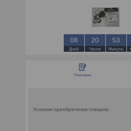
0
8
2
0
5
3
Дней
Часов
Минуты
Описание
Условия приобретения товаров: