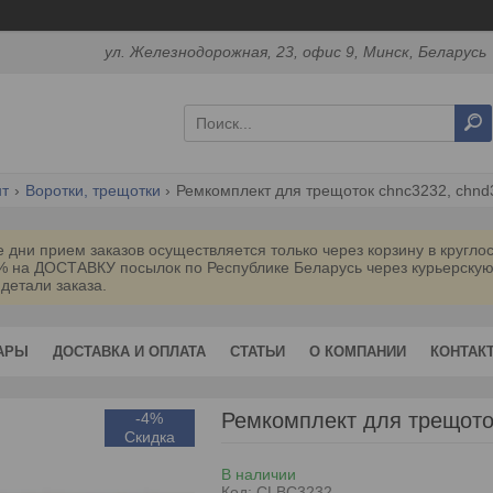
ул. Железнодорожная, 23, офис 9, Минск, Беларусь
нт
Воротки, трещотки
Ремкомплект для трещоток chnc3232, chnd3
дни прием заказов осуществляется только через корзину в кругл
0% на ДОСТАВКУ посылок по Республике Беларусь через курьерск
 детали заказа.
АРЫ
ДОСТАВКА И ОПЛАТА
СТАТЬИ
О КОМПАНИИ
КОНТАК
Ремкомплект для трещот
-4%
В наличии
Код:
CLBC3232