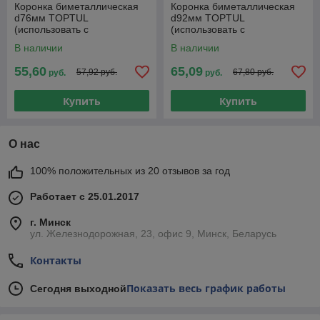
Коронка биметаллическая
Коронка биметаллическая
d76мм TOPTUL
d92мм TOPTUL
(использовать с
(использовать с
направляющим сверлом
направляющим сверлом
В наличии
В наличии
SAAD1402)
SAAD1402)
55,60
65,09
57,92 руб.
67,80 руб.
руб.
руб.
Купить
Купить
О нас
100% положительных из 20 отзывов за год
Работает с 25.01.2017
г. Минск
ул. Железнодорожная, 23, офис 9, Минск, Беларусь
Контакты
Показать весь график работы
Сегодня выходной