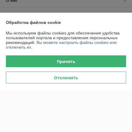
О нас
Контакты
Обработка файлов cookie
Доставка и оплата
Мы используем файлы cookies для обеспечения удобства
пользователей портала и предоставления персональных
График работы
рекомендаций.
Вы можете настроить файлы cookies или
отключить их.
Полная версия сайта
Принять
Политика обработки cookies
Отклонить
Сайт создан на платформе Deal.by
Информация для покупателя