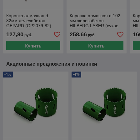
Коронка алмазная d
Коронка алмазная d 102
Кор
82мм железобетон
мм железобетон
мм
GEPARD (GP2079-82)
HILBERG LASER (сухое
HI
сверление)
све
127,80
258,66
16
руб.
руб.
Купить
Купить
Акционные предложения и новинки
-4%
-4%