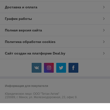
Доставка и оплата
График работы
Полная версия сайта
Политика обработки cookies
Сайт создан на платформе Deal.by
Информация для покупателя
Юридическое лицо:
ООО "Титан Актив"
220089, г. Минск, ул. Железнодорожная, 23, офис 9.
Регистрационный номер ЕГР: 192764045