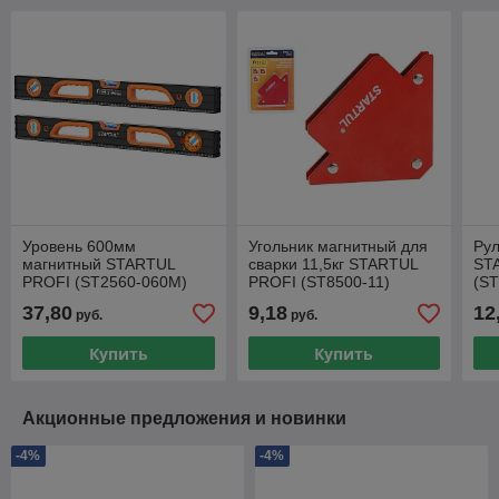
Уровень 600мм
Угольник магнитный для
Ру
магнитный STARTUL
сварки 11,5кг STARTUL
ST
PROFI (ST2560-060M)
PROFI (ST8500-11)
(S
(струбцина магнитная)
(Не
37,80
9,18
12
руб.
руб.
авт
зац
Купить
Купить
Акционные предложения и новинки
-4%
-4%