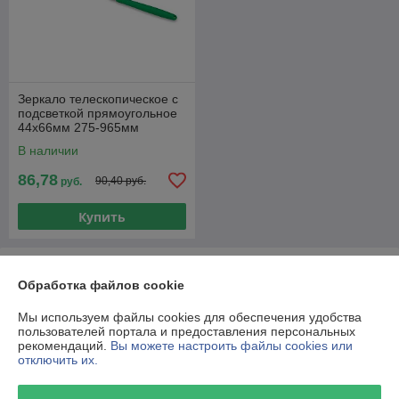
Зеркало телескопическое с
подсветкой прямоугольное
44х66мм 275-965мм
TOPTUL
В наличии
86,78
90,40 руб.
руб.
Купить
О нас
Обработка файлов cookie
100% положительных из 20 отзывов за год
Мы используем файлы cookies для обеспечения удобства
пользователей портала и предоставления персональных
Работает с 25.01.2017
рекомендаций.
Вы можете настроить файлы cookies или
отключить их.
г. Минск
ул. Железнодорожная, 23, офис 9, Минск, Беларусь