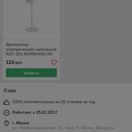
Вентилятор
электрический напольный
ACF-201 NORMANN (40
Вт, диаметр 36 см, 3
110
руб.
скорости, автоповорот)
Купить
О нас
100% положительных из 20 отзывов за год
Работает с 25.01.2017
г. Минск
ул. Железнодорожная, 23, офис 9, Минск, Беларусь