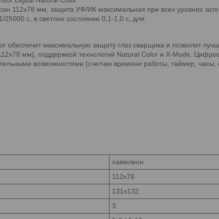
, экран 112х78 мм, защита УФ/ИК максимальная при всех уровнях зат
/25000 с, в светлое состояние 0,1-1,0 с, для
or обеспечит максимальную защиту глаз сварщика и позволит лучш
12x78 мм), поддержкой технологий Natural Color и X-Mode. Цифров
ельными возможностями (счетчик времени работы, таймер, часы, 
хамелеон
112x78
131x132
3