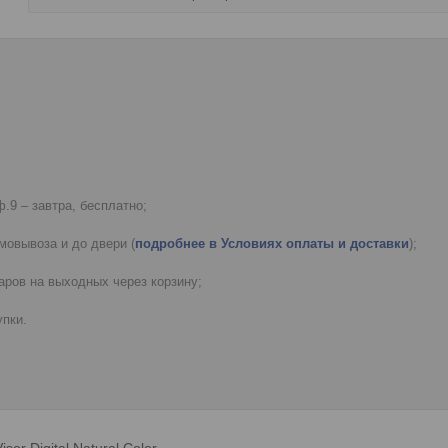
.9 – завтра, бесплатно;
мовывоза и до двери (
подробнее в Условиях оплаты и доставки
);
ров на выходных через корзину;
пки.
r Digital Natural Color