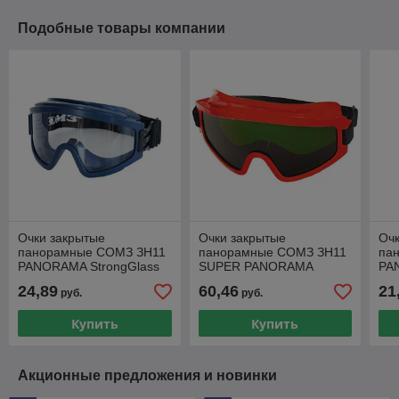
Подобные товары компании
Очки закрытые
Очки закрытые
Очк
панорамные СОМЗ ЗН11
панорамные СОМЗ ЗН11
па
PANORAMA StrongGlass
SUPER PANORAMA
PA
прозрачные PC Super (РС
красные CA (СА -
PL 
24,89
60,46
21
руб.
руб.
- поликарбонатное ст
ацетатное стекло,
мат
непрямая вентил
не
Купить
Купить
Акционные предложения и новинки