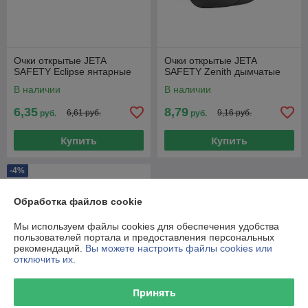
Очки открытые JETA
Очки открытые JETA
SAFETY Eclipse янтарные
SAFETY Zenith дымчатые
В наличии
В наличии
6,35
8,79
6,61 руб.
9,16 руб.
руб.
руб.
Купить
Купить
-4%
Обработка файлов cookie
Мы используем файлы cookies для обеспечения удобства
пользователей портала и предоставления персональных
рекомендаций.
Вы можете настроить файлы cookies или
отключить их.
Принять