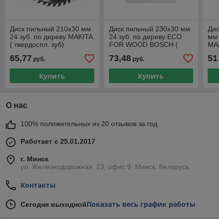
Диск пильный 210х30 мм
Диск пильный 230х30 мм
Дис
24 зуб. по дереву MAKITA
24 зуб. по дереву ECO
мм 
( твердоспл. зуб)
FOR WOOD BOSCH (
MA
твердоспл. зуб)
65,77
73,48
51
руб.
руб.
Купить
Купить
О нас
100% положительных из 20 отзывов за год
Работает с 25.01.2017
г. Минск
ул. Железнодорожная, 23, офис 9, Минск, Беларусь
Контакты
Показать весь график работы
Сегодня выходной