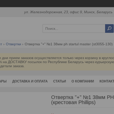
ул. Железнодорожная, 23, офис 9, Минск, Беларусь
нт
Отвертки
Отвертка "+" №1 38мм ph startul master (st3055-130) (
дни прием заказов осуществляется только через корзину в кругл
0% на ДОСТАВКУ посылок по Республике Беларусь через курьерск
 детали заказа.
АРЫ
ДОСТАВКА И ОПЛАТА
СТАТЬИ
О КОМПАНИИ
КОНТАК
Отвертка "+" №1 38мм P
(крестовая Phillips)