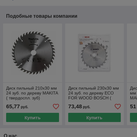
Подобные товары компании
Диск пильный 210х30 мм
Диск пильный 230х30 мм
Дис
24 зуб. по дереву MAKITA
24 зуб. по дереву ECO
мм 
( твердоспл. зуб)
FOR WOOD BOSCH (
MA
твердоспл. зуб)
65,77
73,48
51
руб.
руб.
Купить
Купить
О нас