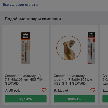
Все условия оплаты
Подобные товары компании
Сверло по металлу ц/х
Сверло по металлу
Све
7.5х69х109 мм HSS TIN
шестигр. 7.5х69х109 мм
9.0
GEPARD
HSS-G TIN GEPARD
уд
(нитридтитановое
(многогранная заточка)
GE
7,39
9,11
11
руб.
руб.
покрытие)
Купить
Купить