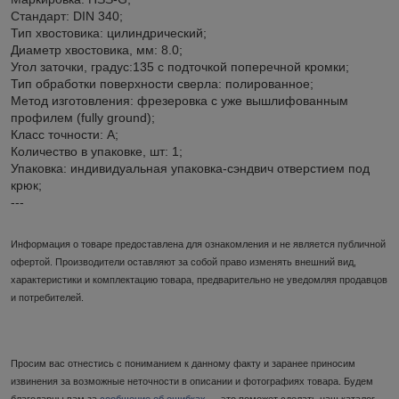
Стандарт: DIN 340;
Тип хвостовика: цилиндрический;
Диаметр хвостовика, мм: 8.0;
Угол заточки, градус:135 с подточкой поперечной кромки;
Тип обработки поверхности сверла: полированное;
Метод изготовления: фрезеровка c уже вышлифованным
профилем (fully ground);
Класс точности: А;
Количество в упаковке, шт: 1;
Упаковка: индивидуальная упаковка-сэндвич отверстием под
крюк;
---
Информация о товаре предоставлена для ознакомления и не является публичной
офертой. Производители оставляют за собой право изменять внешний вид,
характеристики и комплектацию товара, предварительно не уведомляя продавцов
и потребителей.
Просим вас отнестись с пониманием к данному факту и заранее приносим
извинения за возможные неточности в описании и фотографиях товара. Будем
благодарны вам за
сообщение об ошибках
— это поможет сделать наш каталог