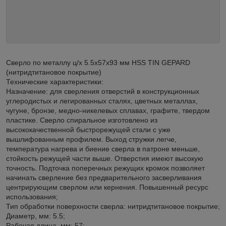
Сверло по металлу ц/х 5.5х57х93 мм HSS TIN GEPARD
(нитридтитановое покрытие)
Технические характеристики:
Назначение: для сверления отверстий в конструкционных
углеродистых и легированных сталях, цветных металлах,
чугуне, бронзе, медно-никелевых сплавах, графите, твердом
пластике. Сверло спиральное изготовлено из
высококачественной быстрорежущей стали с уже
вышлифованным профилем. Выход стружки легче,
температура нагрева и биение сверла в патроне меньше,
стойкость режущей части выше. Отверстия имеют высокую
точность. Подточка поперечных режущих кромок позволяет
начинать сверление без предварительного засверливания
центрирующим сверлом или кернения. Повышенный ресурс
использования;
Тип обработки поверхности сверла: нитридтитановое покрытие;
Диаметр, мм: 5.5;
Рабочая длина, мм: 57;