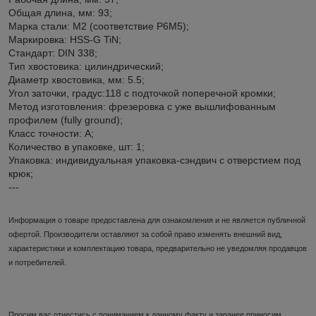
Общая длина, мм: 93;
Марка стали: М2 (соответствие Р6М5);
Маркировка: HSS-G TiN;
Стандарт: DIN 338;
Тип хвостовика: цилиндрический;
Диаметр хвостовика, мм: 5.5;
Угол заточки, градус:118 с подточкой поперечной кромки;
Метод изготовления: фрезеровка c уже вышлифованным
профилем (fully ground);
Класс точности: А;
Количество в упаковке, шт: 1;
Упаковка: индивидуальная упаковка-сэндвич с отверстием под
крюк;
---
Информация о товаре предоставлена для ознакомления и не является публичной
офертой. Производители оставляют за собой право изменять внешний вид,
характеристики и комплектацию товара, предварительно не уведомляя продавцов
и потребителей.
Просим вас отнестись с пониманием к данному факту и заранее приносим