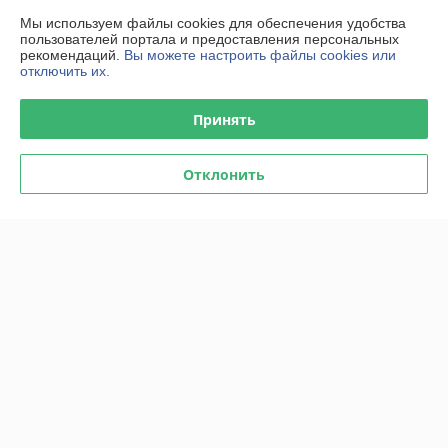
О нас
Мы используем файлы cookies для обеспечения удобства
пользователей портала и предоставления персональных
100% положительных из 20 отзывов за год
рекомендаций.
Вы можете настроить файлы cookies или
отключить их.
Работает с 25.01.2017
г. Минск
Принять
ул. Железнодорожная, 23, офис 9, Минск, Беларусь
Контакты
Отклонить
Показать весь график работы
Сегодня выходной
Отзывы о магазине
1171 отзыва за всё время
Svetlana
01.07.2026
Отлично
Нашла товар, который очень нужен. Быстро оформили заказ, всё 
подробно объяснили и про товар и как добраться. Все отлично 