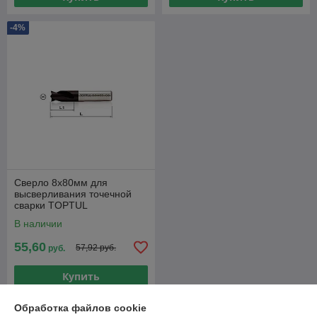
-4%
Сверло 8х80мм для
высверливания точечной
сварки TOPTUL
В наличии
55,60
57,92 руб.
руб.
Купить
Обработка файлов cookie