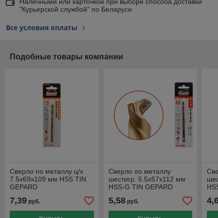
Наличными или карточкой при выборе способа доставки
"Курьерской службой" по Беларуси
Все условия оплаты
Подобные товары компании
Сверло по металлу ц/х
Сверло по металлу
Све
7.5х69х109 мм HSS TIN
шестигр. 5.5х57х112 мм
шес
GEPARD
HSS-G TIN GEPARD
HS
(нитридтитановое
(многогранная заточка)
(мн
7,39
5,58
4,
руб.
руб.
покрытие)