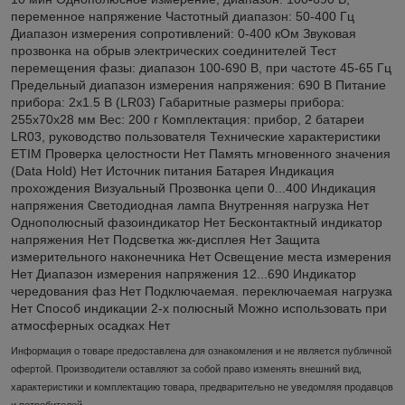
переменное напряжение Частотный диапазон: 50-400 Гц
Диапазон измерения сопротивлений: 0-400 кОм Звуковая
прозвонка на обрыв электрических соединителей Тест
перемещения фазы: диапазон 100-690 В, при частоте 45-65 Гц
Предельный диапазон измерения напряжения: 690 В Питание
прибора: 2х1.5 В (LR03) Габаритные размеры прибора:
255х70х28 мм Вес: 200 г Комплектация: прибор, 2 батареи
LR03, руководство пользователя Технические характеристики
ETIM Проверка целостности Нет Память мгновенного значения
(Data Hold) Нет Источник питания Батарея Индикация
прохождения Визуальный Прозвонка цепи 0...400 Индикация
напряжения Светодиодная лампа Внутренняя нагрузка Нет
Однополюсный фазоиндикатор Нет Бесконтактный индикатор
напряжения Нет Подсветка жк-дисплея Нет Защита
измерительного наконечника Нет Освещение места измерения
Нет Диапазон измерения напряжения 12...690 Индикатор
чередования фаз Нет Подключаемая. переключаемая нагрузка
Нет Способ индикации 2-х полюсный Можно использовать при
атмосферных осадках Нет
Информация о товаре предоставлена для ознакомления и не является публичной
офертой. Производители оставляют за собой право изменять внешний вид,
характеристики и комплектацию товара, предварительно не уведомляя продавцов
и потребителей.