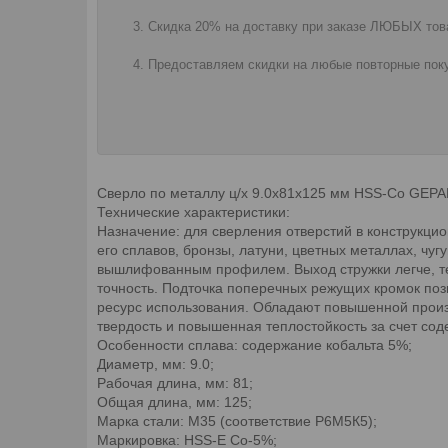
Скидка 20% на доставку при заказе ЛЮБЫХ това
Предоставляем скидки на любые повторные поку
Сверло по металлу ц/х 9.0х81х125 мм HSS-Co GEPA
Технические характеристики:
Назначение: для сверления отверстий в конструкци
его сплавов, бронзы, латуни, цветных металлах, чу
вышлифованным профилем. Выход стружки легче, те
точность. Подточка поперечных режущих кромок по
ресурс использования. Обладают повышенной произ
твердость и повышенная теплостойкость за счет со
Особенности сплава: содержание кобальта 5%;
Диаметр, мм: 9.0;
Рабочая длина, мм: 81;
Общая длина, мм: 125;
Марка стали: М35 (соответствие Р6М5К5);
Маркировка: HSS-E Co-5%;