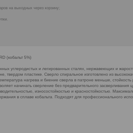
ров на выходных через корзину;
пки.
RD (кобальт 5%)
онных углеродистых и легированных сталях, нержавеющих и жарост
гуне, твердом пластике. Сверло спиральное изготовлено из высоко
мпература нагрева и биение сверла в патроне меньше, стойкость
зволяет начинать сверление без предварительного засверливани
водительностью, износостойкостью и красностойкостью. Максималь
держания в сплаве кобальта. Подходят для профессионального исп