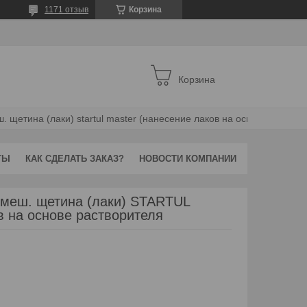
1171 отзыв
Корзина
Корзина
Кисть плоская 1,5"-38мм смеш. щетина (лаки) startul master (нанесение лаков на основе растворителя
ТЫ
КАК СДЕЛАТЬ ЗАКАЗ?
НОВОСТИ КОМПАНИИ
смеш. щетина (лаки) STARTUL
 на основе растворителя