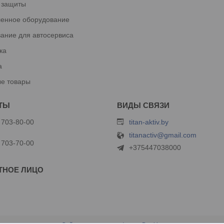
 защиты
енное оборудование
ание для автосервиса
ка
а
е товары
 703-80-00
titan-aktiv.by
titanactiv@gmail.com
 703-70-00
+375447038000