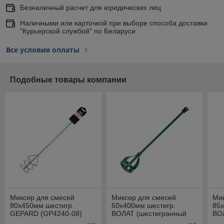
Безналичный расчет для юридических лиц
Наличными или карточкой при выборе способа доставки
"Курьерской службой" по Беларуси
Все условия оплаты
Подобные товары компании
Миксер для смесей
Миксер для смесей
Ми
80х450мм шестигр.
60х400мм шестигр.
85х
GEPARD (GP4240-08)
ВОЛАТ (шестигранный
ВО
(шестигранный хвостовик,
хвостовик, для красок и
хво