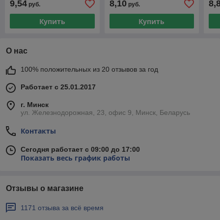
9,54
8,10
8,
руб.
руб.
оцинкованный, для п
штукатурных смесей)
шту
Купить
Купить
О нас
100% положительных из 20 отзывов за год
Работает с 25.01.2017
г. Минск
ул. Железнодорожная, 23, офис 9, Минск, Беларусь
Контакты
Сегодня работает с 09:00 до 17:00
Показать весь график работы
Отзывы о магазине
1171 отзыва за всё время