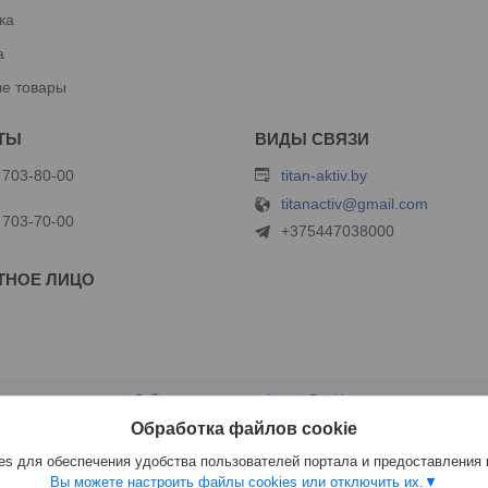
ка
а
е товары
 703-80-00
titan-aktiv.by
titanactiv@gmail.com
 703-70-00
+375447038000
Сайт создан на платформе Deal.by
Политика обработки файлов cookies
Обработка файлов cookie
ООО "Титан Актив" |
Пожаловаться на контент
Select Language
▼
s для обеспечения удобства пользователей портала и предоставления
Вы можете настроить файлы cookies или отключить их.