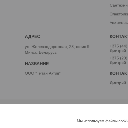
Сантехни
Электрик
Уцененны
+375 (44)
ул. Железнодорожная, 23, офис 9,
Дмитрий
Минск, Беларусь
+375 (29)
Дмитрий
ООО "Титан Актив"
Дмитрий
Мы используем файлы cookie