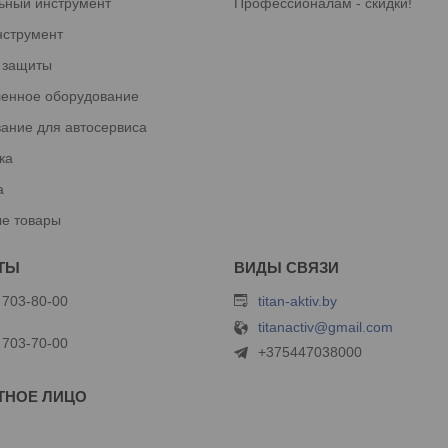
ьный инструмент
Профессионалам - скидки!
нструмент
 защиты
енное оборудование
ание для автосервиса
ка
а
е товары
 703-80-00
titan-aktiv.by
titanactiv@gmail.com
 703-70-00
+375447038000