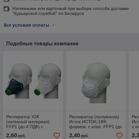
Наличными или карточкой при выборе способа доставки
"Курьерской службой" по Беларуси
Все условия оплаты
Подобные товары компании
Респиратор У2К
Респиратор (полумаска)
Рес
(нетканый материал)
Исток ИСТОК-1ФК
Ист
FFP1 (до 4 ПДК) с
формов. с клап. FFP1 (до
с к
клапаном выдоха (Исток)
4 ПДК) (индивид. уп.)
(ин
2,60
2,40
2,
руб.
руб.