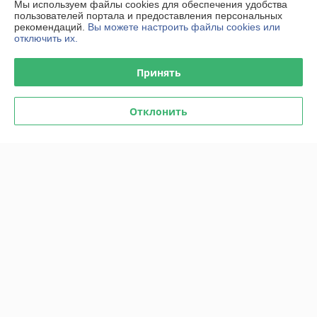
Мы используем файлы cookies для обеспечения удобства
пользователей портала и предоставления персональных
рекомендаций.
Вы можете настроить файлы cookies или
отключить их.
Принять
Отклонить
Полумаска без фильтра Jeta
Полумаска без фильтра Jeta
Safety (5500P) р-р L (Из
Safety (6500) р-р L (Из
изолирующих материалов
изолирующих материалов,
(термопласт), р-р L)
р-р L)
В наличии
В наличии
37,39
41,04
39,36 руб.
43,20 руб.
руб.
руб.
Купить
Купить
Показать ещё
О нас