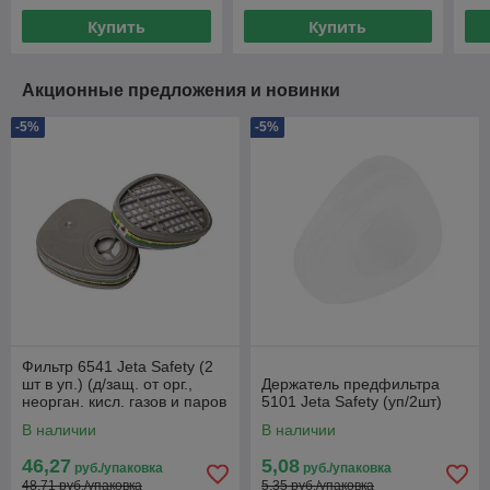
Купить
Купить
Акционные предложения и новинки
-5%
-5%
Фильтр 6541 Jeta Safety (2
шт в уп.) (д/защ. от орг.,
Держатель предфильтра
неорган. кисл. газов и паров
5101 Jeta Safety (уп/2шт)
и аммиака A1E1B1K
В наличии
В наличии
46,27
5,08
руб./упаковка
руб./упаковка
48,71 руб./упаковка
5,35 руб./упаковка