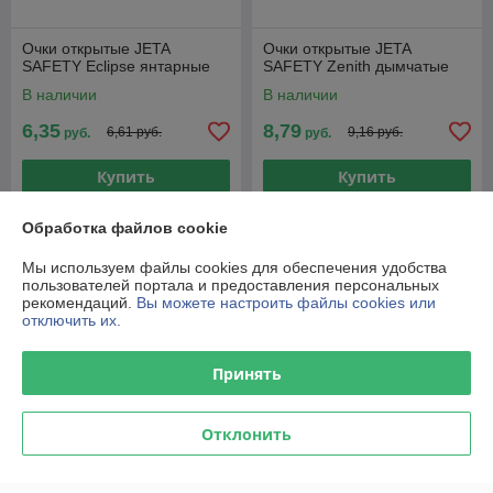
Очки открытые JETA
Очки открытые JETA
SAFETY Eclipse янтарные
SAFETY Zenith дымчатые
В наличии
В наличии
6,35
8,79
6,61 руб.
9,16 руб.
руб.
руб.
Купить
Купить
-4%
Обработка файлов cookie
Мы используем файлы cookies для обеспечения удобства
пользователей портала и предоставления персональных
рекомендаций.
Вы можете настроить файлы cookies или
отключить их.
Принять
Отклонить
Очки открытые JETA
SAFETY Zenith янтарные