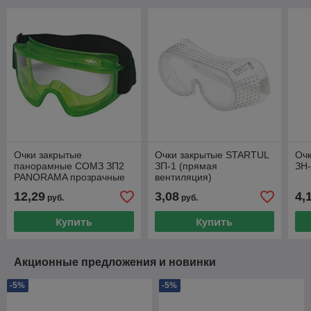
Очки закрытые
Очки закрытые STARTUL
Оч
панорамные СОМЗ ЗП2
ЗП-1 (прямая
ЗН-
PANORAMA прозрачные
вентиляция)
PL (PL- прозрачный
12,29
3,08
4,
руб.
руб.
материал Plexiglas CE,
прям
Купить
Купить
Акционные предложения и новинки
-5%
-5%