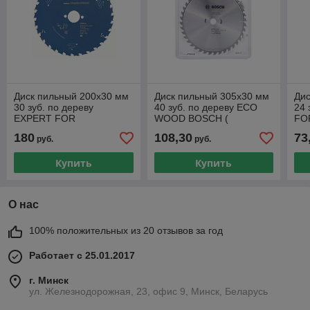
Диск пильный 200х30 мм
Диск пильный 305х30 мм
Дис
30 зуб. по дереву
40 зуб. по дереву ECO
24 
EXPERT FOR
WOOD BOSCH (
FO
CONSTRUCT WOOD
твердоспл. зуб)
тве
180
108,30
73
руб.
руб.
BOSCH (твердоспл. зуб)
Купить
Купить
О нас
100% положительных из 20 отзывов за год
Работает с 25.01.2017
г. Минск
ул. Железнодорожная, 23, офис 9, Минск, Беларусь