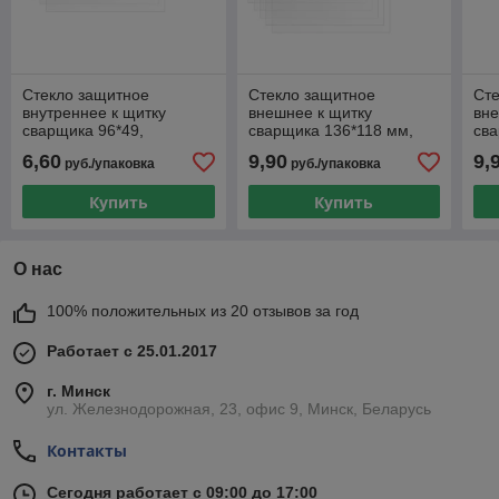
Стекло защитное
Стекло защитное
Ст
внутреннее к щитку
внешнее к щитку
вне
сварщика 96*49,
сварщика 136*118 мм,
сва
упак/5шт, (пр-во РФ)
упак/5шт, (пр-во РФ)
упа
6,60
9,90
9,
руб./упаковка
руб./упаковка
SOLARIS (для Solaris
SOLARIS (для Solaris
SOL
ASF500S
ASF71
AS
Купить
Купить
О нас
100% положительных из 20 отзывов за год
Работает с 25.01.2017
г. Минск
ул. Железнодорожная, 23, офис 9, Минск, Беларусь
Контакты
Сегодня работает с 09:00 до 17:00