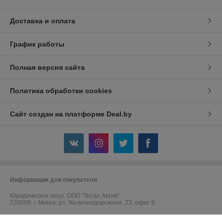
Доставка и оплата
График работы
Полная версия сайта
Политика обработки cookies
Сайт создан на платформе Deal.by
Информация для покупателя
Юридическое лицо:
ООО "Титан Актив"
220089, г. Минск, ул. Железнодорожная, 23, офис 9.
Регистрационный номер ЕГР: 192764045