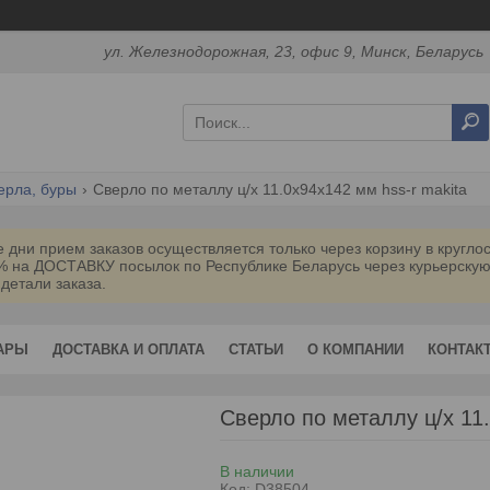
ул. Железнодорожная, 23, офис 9, Минск, Беларусь
ерла, буры
Сверло по металлу ц/х 11.0х94х142 мм hss-r makita
дни прием заказов осуществляется только через корзину в кругл
0% на ДОСТАВКУ посылок по Республике Беларусь через курьерск
 детали заказа.
АРЫ
ДОСТАВКА И ОПЛАТА
СТАТЬИ
О КОМПАНИИ
КОНТАК
Сверло по металлу ц/х 1
В наличии
Код:
D38504