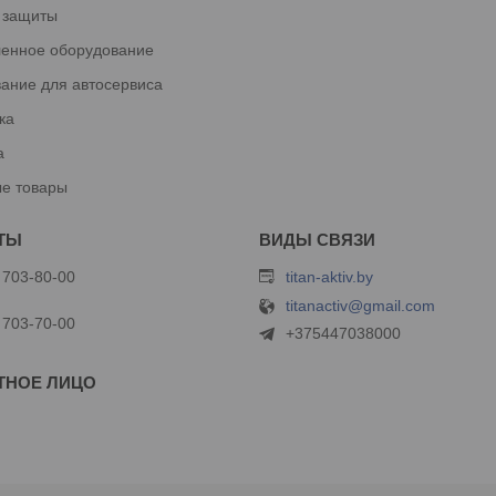
 защиты
енное оборудование
ание для автосервиса
ка
а
е товары
 703-80-00
titan-aktiv.by
titanactiv@gmail.com
 703-70-00
+375447038000