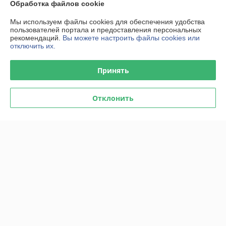
Обработка файлов cookie
Мы используем файлы cookies для обеспечения удобства
пользователей портала и предоставления персональных
рекомендаций.
Вы можете настроить файлы cookies или
отключить их.
Принять
Отклонить
Набор съемников для
Клещи для поршневых
снятия облицовок панели 6
колец 110-160мм*255мм
пр. TOPTUL
TOPTUL
В наличии
В наличии
87,07
83,62
90,70 руб.
87,10 руб.
руб.
руб.
Купить
Купить
Показать ещё
О нас