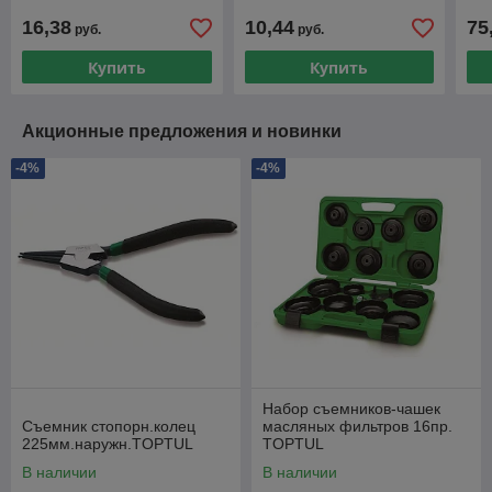
16,38
10,44
75
руб.
руб.
Купить
Купить
Акционные предложения и новинки
-4%
-4%
Набор съемников-чашек
Съемник стопорн.колец
масляных фильтров 16пр.
225мм.наружн.TOPTUL
TOPTUL
В наличии
В наличии