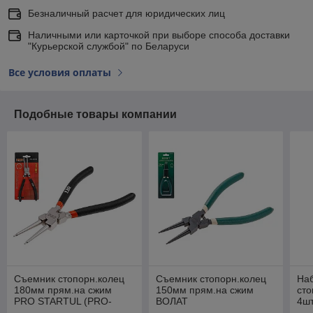
Безналичный расчет для юридических лиц
Наличными или карточкой при выборе способа доставки
"Курьерской службой" по Беларуси
Все условия оплаты
Подобные товары компании
Съемник стопорн.колец
Съемник стопорн.колец
На
180мм прям.на сжим
150мм прям.на сжим
сто
PRO STARTUL (PRO-
ВОЛАТ
4ш
6050-01)
604