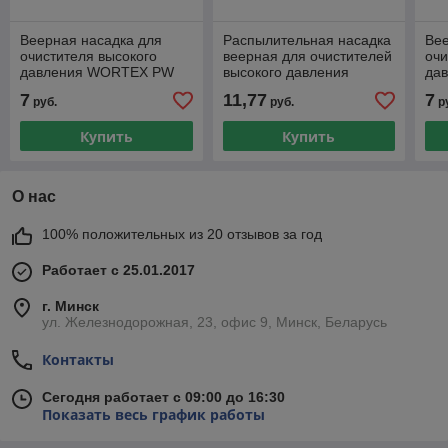
Веерная насадка для
Распылительная насадка
Вее
очистителя высокого
веерная для очистителей
очи
давления WORTEX PW
высокого давления
да
1740 (черная) веер 75
WORTEX PW 1217-1, PW
174
7
11,77
7
руб.
руб.
р
град. (подходит для
1620 (тип прис
гра
Купить
Купить
О нас
100% положительных из 20 отзывов за год
Работает с 25.01.2017
г. Минск
ул. Железнодорожная, 23, офис 9, Минск, Беларусь
Контакты
Сегодня работает с 09:00 до 16:30
Показать весь график работы