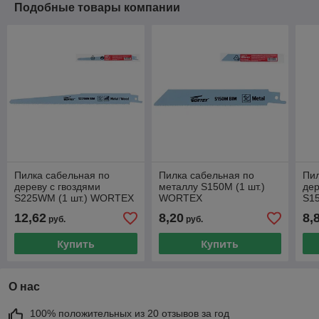
Подобные товары компании
Пилка сабельная по
Пилка сабельная по
Пил
дереву с гвоздями
металлу S150M (1 шт.)
дер
S225WM (1 шт.) WORTEX
WORTEX
S1
высокоуглеродистая
высококачественная
быс
12,62
8,20
8,
руб.
руб.
сталь HCS, 300 мм длин
быстрорежущая сталь,
150
150 мм длина
Купить
Купить
О нас
100% положительных из 20 отзывов за год