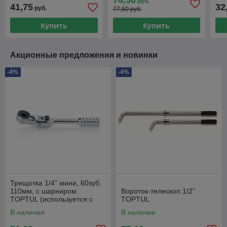
74,50
руб.
41,75
32
руб.
77,60 руб.
Купить
Купить
Акционные предложения и новинки
-4%
-4%
Трещотка 1/4" мини, 60зуб.
110мм, с шарниром
Вороток-телескоп 1/2"
TOPTUL (используется с
TOPTUL
FTDF0810 (Держатель бит
В наличии
В наличии
магнит