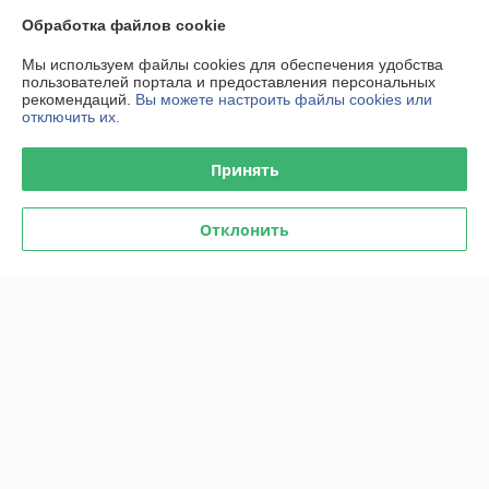
Обработка файлов cookie
-4%
-4%
Мы используем файлы cookies для обеспечения удобства
пользователей портала и предоставления персональных
рекомендаций.
Вы можете настроить файлы cookies или
отключить их.
Принять
Отклонить
Вороток T-образный c
Вороток Г-образный 3/4" 90°
бегунком 3/4" 508мм
TOPTUL
TOPTUL
В наличии
В наличии
75,26
72,96
78,40 руб.
76 руб.
руб.
руб.
Купить
Купить
-4%
-4%