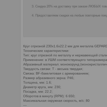
Скидка 20% на доставку при заказе ЛЮБЫХ това
Предоставляем скидки на любые повторные поку
Круг отрезной 230х1.6x22.2 мм для металла GEPARD
Технические характеристики:
Тип: круг отрезной по металлу и нержавеющей стали
Применение: в УШМ соответствующего типоразмера
Абразивный материал: монокорунд (монокристаллич
Твердость связки: T - весьма твердая;
Связка: BF-бакелитовая с армированием;
Размер абразивного зерна: P46;
Толщина, мм: 1.6;
Диаметр круга, мм: 230;
Посадка, мм: 22.2;
Оборотов в минуту (RPM): 6 650;
Максимальная окружная скорость, м/с: 80
---