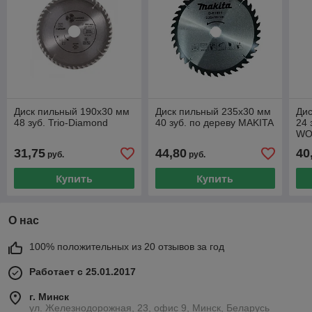
Диск пильный 190х30 мм
Диск пильный 235х30 мм
Дис
48 зуб. Trio-Diamond
40 зуб. по дереву MAKITA
24 
WO
тве
31,75
44,80
40
руб.
руб.
Купить
Купить
О нас
100% положительных из 20 отзывов за год
Работает с 25.01.2017
г. Минск
ул. Железнодорожная, 23, офис 9, Минск, Беларусь