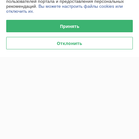
пользователей портала и предоставления персональных
Полная версия сайта
рекомендаций.
Вы можете настроить файлы cookies или
отключить их.
Политика обработки cookies
Принять
Сайт создан на платформе Deal.by
Отклонить
Информация для покупателя
Юридическое лицо:
ООО "Титан Актив"
220089, г. Минск, ул. Железнодорожная, 23, офис 9.
Регистрационный номер ЕГР: 192764045
УНП: 192764045
Регистрационный орган: Мингорисполком. Номера уполномоченных
рассматривать обращения покупателей в соответствии с
законодательством об обращениях граждан и юридических лиц:
Минский районный исполнительный комитет, отдел торговли и услуг:
(+37517)2639769, (+37517)2583082