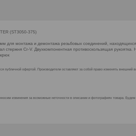
STER (ST3050-375)
75мм для монтажа и демонтажа резьбовых соединений, находящихс
л стержня Cr-V. Двухкомпонентная противоскользящая рукоятка. 
 крюк
ся публичной офертой. Производители оставляют за собой право изменять внешний ви
иносим извинения за возможные неточности в описании и фотографиях товара. Будем