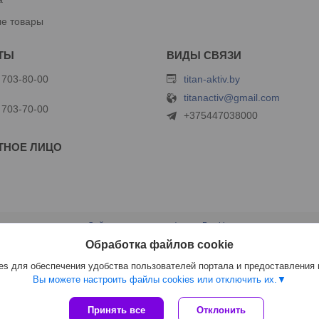
е товары
 703-80-00
titan-aktiv.by
titanactiv@gmail.com
 703-70-00
+375447038000
Сайт создан на платформе Deal.by
Политика обработки файлов cookies
Обработка файлов cookie
ООО "Титан Актив" |
Пожаловаться на контент
Select Language
▼
s для обеспечения удобства пользователей портала и предоставления
Вы можете настроить файлы cookies или отключить их.
Принять все
Отклонить