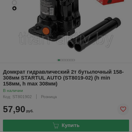
Домкрат гидравлический 2т бутылочный 158-
308мм STARTUL AUTO (ST8019-02) (h min
158мм, h max 308мм)
В наличии
Код: ST801902
Розница
57,90
руб.
Купить