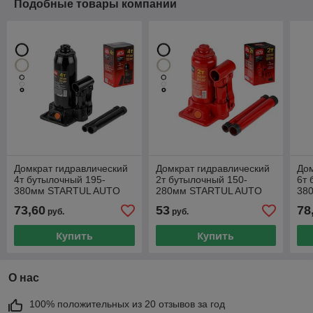
Подобные товары компании
Домкрат гидравлический
Домкрат гидравлический
Дом
4т бутылочный 195-
2т бутылочный 150-
6т 
380мм STARTUL AUTO
280мм STARTUL AUTO
38
(ST8019-04) (h min
(ST8018-02) (h min
(ST
73,60
53
78
руб.
руб.
195мм, h max 380мм)
150мм, h max 280мм)
195
Купить
Купить
О нас
100% положительных из 20 отзывов за год