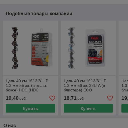
Подобные товары компании
Цепь 40 см 16" 3/8" LP
Цепь 40 см 16" 3/8" LP
Цеп
1.3 мм 55 зв. (в пласт.
1.3 мм 56 зв. 38LTA (в
1.3
боксе) HDC (HDC
блистере) ECO
бл
Equipment)
19,40
18,71
19
руб.
руб.
Купить
Купить
О нас