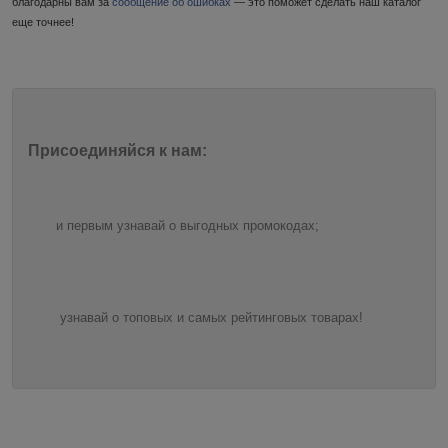
благодарны вам за
сообщение об ошибках
— это поможет сделать наш каталог
еще точнее!
Присоединяйся к нам:
и первым узнавай о выгодных промокодах;
узнавай о топовых и самых рейтинговых товарах!