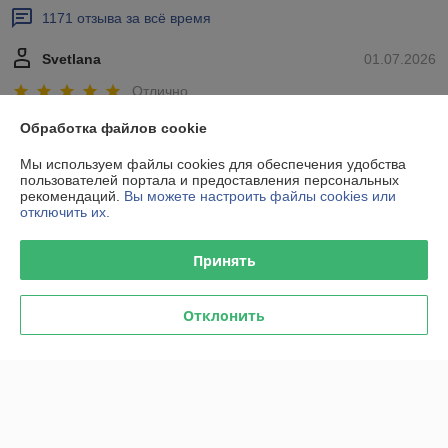
1171 отзыва за всё время
Svetlana
01.07.2026
Отлично
Обработка файлов cookie
Нашла товар, который очень нужен. Быстро оформили заказ, всё 
подробно объяснили и про товар и как добраться. Все отлично 
Мы используем файлы cookies для обеспечения удобства
организовано! Буду сама пользоватьсЯ и рекомендацовать!
пользователей портала и предоставления персональных
рекомендаций.
Вы можете настроить файлы cookies или
отключить их.
Покупатель
24.06.2026
Отлично
Принять
Сделка подтверждена через корзину
Отклонить
Показать все отзывы
О нас