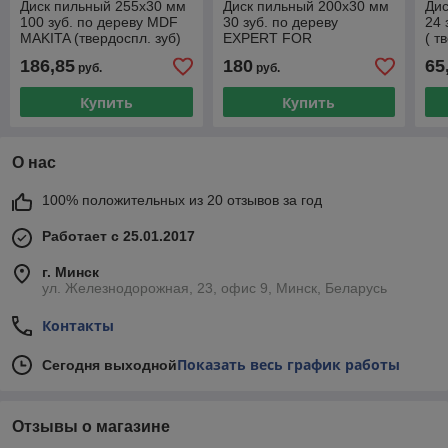
Диск пильный 255х30 мм
Диск пильный 200х30 мм
Дис
100 зуб. по дереву MDF
30 зуб. по дереву
24 
MAKITA (твердоспл. зуб)
EXPERT FOR
( т
CONSTRUCT WOOD
186,85
180
65
руб.
руб.
BOSCH (твердоспл. зуб)
Купить
Купить
О нас
100% положительных из 20 отзывов за год
Работает с 25.01.2017
г. Минск
ул. Железнодорожная, 23, офис 9, Минск, Беларусь
Контакты
Показать весь график работы
Сегодня выходной
Отзывы о магазине