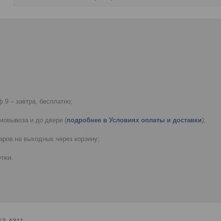
.9 – завтра, бесплатно;
мовывоза и до двери (
подробнее в Условиях оплаты и доставки
);
ров на выходных через корзину;
пки.
63-4311