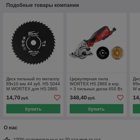
Подобные товары компании
Диск пильный по металлу
Циркулярная пила
Дис
89x10 мм 44 зуб. HS S044
WORTEX HS 2865 в кор.
89x
M WORTEX для HS 2865
+ 3 пильных диска 650 Вт,
W 
89 мм, до 28 мм (Диск
14,70
348,40
14
руб.
руб.
89х10 мм)
Купить
Купить
О нас
100% положительных из 20 отзывов за год