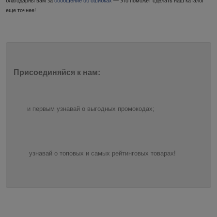
благодарны вам за
сообщение об ошибках
— это поможет сделать наш каталог
еще точнее!
Присоединяйся к нам:
и первым узнавай о выгодных промокодах;
узнавай о топовых и самых рейтинговых товарах!