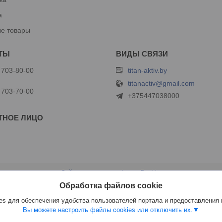
а
е товары
 703-80-00
titan-aktiv.by
titanactiv@gmail.com
 703-70-00
+375447038000
Сайт создан на платформе Deal.by
Политика обработки файлов cookies
Обработка файлов cookie
ООО "Титан Актив" |
Пожаловаться на контент
Select Language
▼
s для обеспечения удобства пользователей портала и предоставления
Вы можете настроить файлы cookies или отключить их.