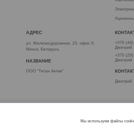
Электрик
Уцененны
+375 (44)
ул. Железнодорожная, 23, офис 9,
Дмитрий
Минск, Беларусь
+375 (29)
Дмитрий
ООО "Титан Актив"
Дмитрий
Мы используем файлы cookie