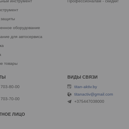
ьный инструмент
Профессионалам - скидки!
нструмент
 защиты
енное оборудование
ание для автосервиса
ка
а
е товары
 703-80-00
titan-aktiv.by
titanactiv@gmail.com
 703-70-00
+375447038000