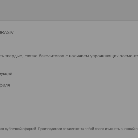
BRASIV
ь твердые, связка бакелитовая с наличием упрочняющих элементов
рукций
офиля
ся публичной офертой. Производители оставляют за собой право изменять внешний ви