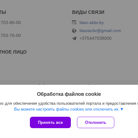
 703-80-00
titan-aktiv.by
titanactiv@gmail.com
 703-70-00
+375447038000
Сайт создан на платформе Deal.by
Политика обработки файлов cookies
Обработка файлов cookie
ООО "Титан Актив" |
Пожаловаться на контент
Select Language
▼
s для обеспечения удобства пользователей портала и предоставления
Вы можете настроить файлы cookies или отключить их.
Принять все
Отклонить