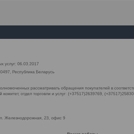
х услуг: 06.03.2017
70497, Республика Беларусь
олномоченных рассматривать обращения покупателей в соответств
комитет, отдел торговли и услуг: (+37517)2639769, (+37517)2583
л. Железнодорожная, 23, офис 9
Время работы