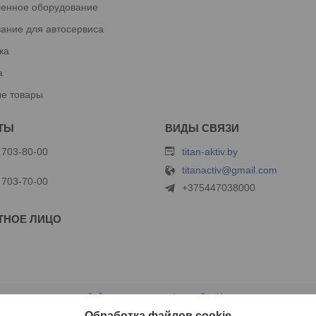
енное оборудование
ание для автосервиса
ка
а
е товары
 703-80-00
titan-aktiv.by
titanactiv@gmail.com
 703-70-00
+375447038000
Сайт создан на платформе Deal.by
Политика обработки файлов cookies
Обработка файлов cookie