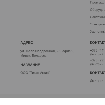
Промышл
Оборудов
Сантехни
Электрик
Уцененны
+375 (44)
ул. Железнодорожная, 23, офис 9,
Дмитрий
Минск, Беларусь
+375 (29)
Дмитрий
ООО "Титан Актив"
Дмитрий