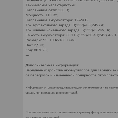
Технические характеристики:
Напряжение сети: 230 В;
Мощность: 110 Вт;
Напряжение аккумулятора: 12-24 В;
Ток эффективного заряда: 9(12V)-4,5(24V) А;
Ток конвенционального заряда: 6(12V)-3(24V) А;
Емкость аккумулятора: 60/115(12V)-30/40(24V) А/ч 15
Размеры: 95L190W180H мм;
Вес: 2,5 кг;
Код: 807026;
---
Дополнительная информация:
Зарядные устройства аккумуляторов для зарядки ак
от перегрузок и измененной полярности. Укомплек
Информация о товаре предоставлена для ознакомления и не являет
уведомляя продавцов и потребителей.
Просим вас отнестись с пониманием к данному факту и заранее пр
наш каталог еще точнее!