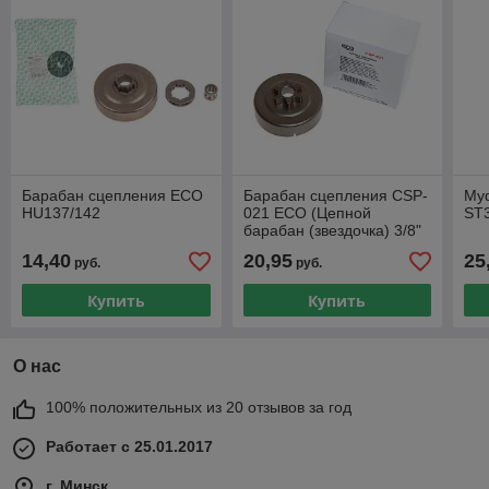
Барабан сцепления ECO
Барабан сцепления CSP-
Му
HU137/142
021 ECO (Цепной
ST3
барабан (звездочка) 3/8"
LP 6 зуб.)
14,40
20,95
25
руб.
руб.
Купить
Купить
О нас
100% положительных из 20 отзывов за год
Работает с 25.01.2017
г. Минск