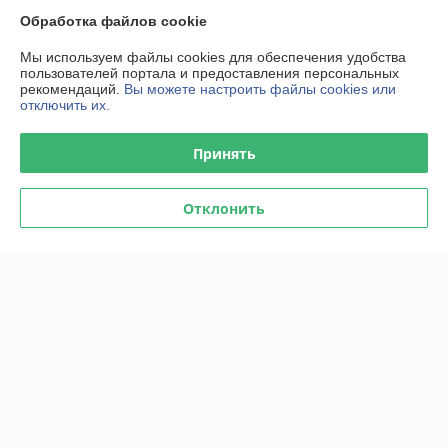
О нас
Обработка файлов cookie
Мы используем файлы cookies для обеспечения удобства
100% положительных из 20 отзывов за год
пользователей портала и предоставления персональных
рекомендаций.
Вы можете настроить файлы cookies или
Работает с 25.01.2017
отключить их.
г. Минск
ул. Железнодорожная, 23, офис 9, Минск, Беларусь
Принять
Контакты
Отклонить
Сегодня работает с 09:00 до 17:00
Показать весь график работы
Отзывы о магазине
1171 отзыва за всё время
Svetlana
01.07.2026
Отлично