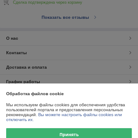
Сделка подтверждена через корзину
Показать все отзывы
О нас
Контакты
Доставка и оплата
График работы
Обработка файлов cookie
Полная версия сайта
Мы используем файлы cookies для обеспечения удобства
пользователей портала и предоставления персональных
Политика обработки cookies
рекомендаций.
Вы можете настроить файлы cookies или
отключить их.
Сайт создан на платформе Deal.by
Принять