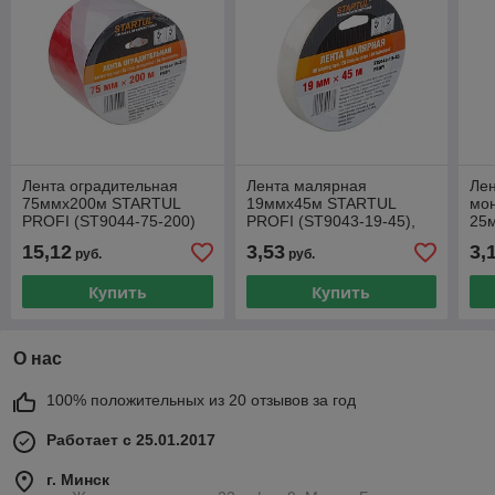
Лента оградительная
Лента малярная
Лен
75ммх200м STARTUL
19ммх45м STARTUL
мон
PROFI (ST9044-75-200)
PROFI (ST9043-19-45),
25
(сигнальная, красно-
белая
15,12
3,53
3,
руб.
руб.
белая)
Купить
Купить
О нас
100% положительных из 20 отзывов за год
Работает с 25.01.2017
г. Минск