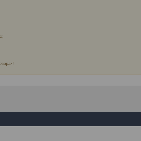
х;
оварах!